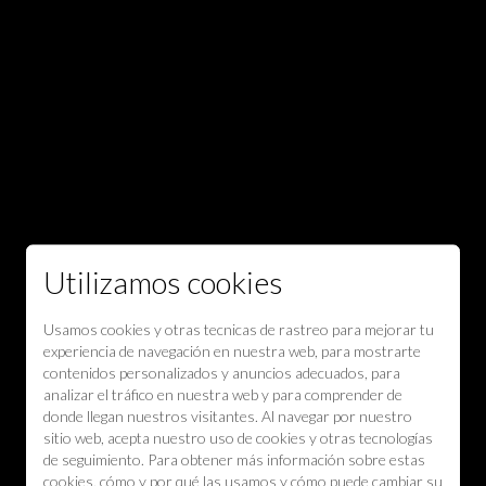
Utilizamos cookies
Usamos cookies y otras tecnicas de rastreo para mejorar tu
experiencia de navegación en nuestra web, para mostrarte
contenidos personalizados y anuncios adecuados, para
analizar el tráfico en nuestra web y para comprender de
donde llegan nuestros visitantes. Al navegar por nuestro
sitio web, acepta nuestro uso de cookies y otras tecnologías
de seguimiento. Para obtener más información sobre estas
cookies, cómo y por qué las usamos y cómo puede cambiar su